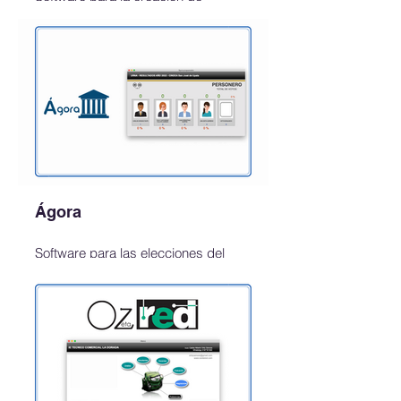
certificados de notas en instituciones
educativas.
Más rápido, preciso y eficiente.
Ten almacenados todos los
certificados de forma segura en el
mismo lugar.
Ágora
Software para las elecciones del
gobierno escolar en instituciones
educativas.
Gane tiempo y certeza en los
resultados al usar el voto por
computador.
Puedes descargar la versión de
prueba completamente funcional.