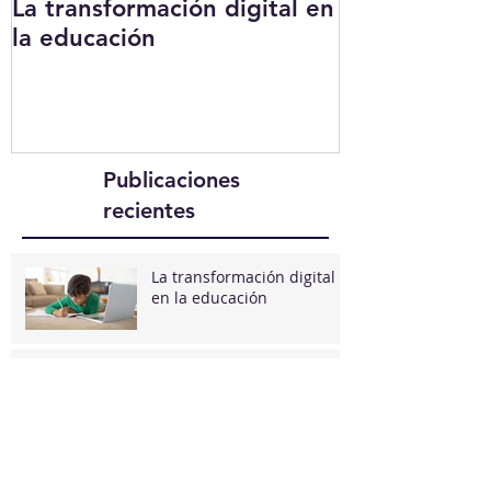
La transformación digital en
Docente Digi
la educación
Publicaciones
recientes
La transformación digital
en la educación
Cómo usar Google Meet
para dar clases, paso a
paso.
Docente Digital